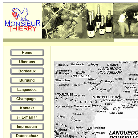
Home
Über uns
Bordeaux
Burgund
Languedoc
Champagne
Kontakt
@ E-mail @
Impressum
Datenschutz