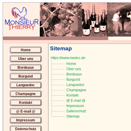
Sitemap
Home
https://www.medoc.de
Über uns
Home
Bordeaux
Über uns
Bordeaux
Burgund
Burgund
Languedoc
Languedoc
Champagne
Champagne
Kontakt
@ E-mail @
Kontakt
Impressum
Datenschutz
@ E-mail @
Sitemap
Impressum
Datenschutz