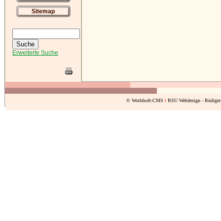
Sitemap
Erweiterte Suche
© Worldsoft-CMS
t
RSU Webdesign - Rüdiger