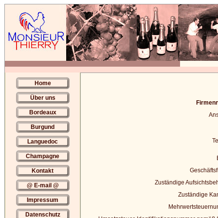
Home
Über uns
Firmen
Bordeaux
Ans
Burgund
Te
Languedoc
Champagne
Geschäftsf
Kontakt
Zuständige Aufsichtsbe
@ E-mail @
Zuständige Ka
Impressum
Mehrwertsteuernu
Datenschutz