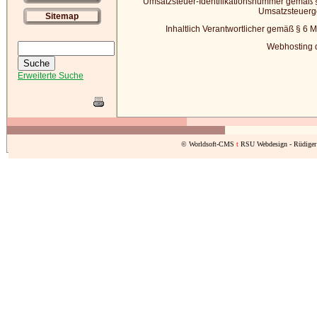
Umsatzsteuer-Identifikationsnummer gemäß
Umsatzsteuerg
Sitemap
Inhaltlich Verantwortlicher gemäß
§ 6 
Webhosting 
Erweiterte Suche
© Worldsoft-CMS
t
RSU Webdesign - Rüdiger