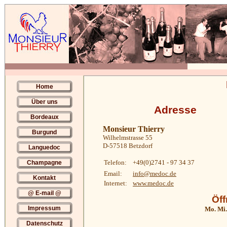
Home
Über uns
Adresse
Bordeaux
Monsieur Thierry
Burgund
Wilhelmstrasse 55
D-57518 Betzdorf
Languedoc
Telefon:
+49(0)2741 - 97 34 37
Champagne
Email:
info@medoc.de
Kontakt
Internet:
www.medoc.de
@ E-mail @
Öff
Impressum
Mo. Mi.
Datenschutz